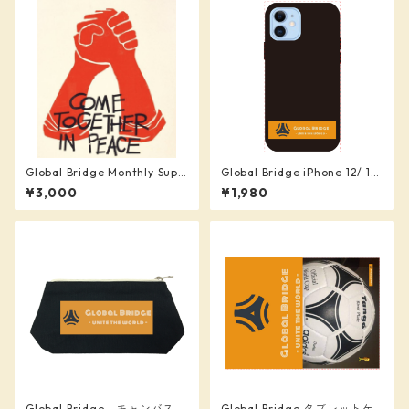
Global Bridge Monthly Supp
Global Bridge iPhone 12/ 12
orter (¥3,000)
Pro クリアパネルラバーケー
¥3,000
¥1,980
ス
Global Bridge キャンバスベ
Global Bridge タブレットケ