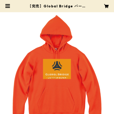
【完売】Global Bridge パーカ
ー (オレンジ)、背番号7、サイズ2
XL | Pro Shop Mats（プロショッ
プ・マツ）