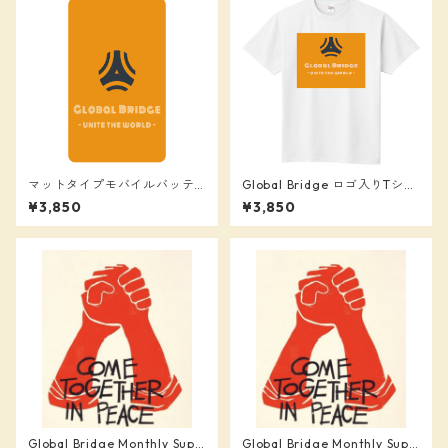
マットタイプモバイルバッテ
Global Bridge ロゴ入りTシャ
リー (4000mAh)
ツ
¥3,850
¥3,850
Global Bridge Monthly Supp
Global Bridge Monthly Supp