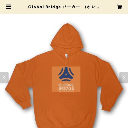
Global Bridge パーカー (オレン
ジ) 背番号「１２」入り | Pro Sh
op Mats（プロショップ・マツ）