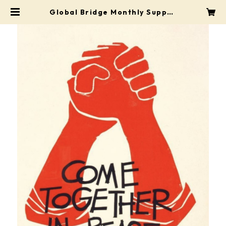
Global Bridge Monthly Suppor
ter (¥30,000) | Pro Shop Mats
（プロショップ・マツ）